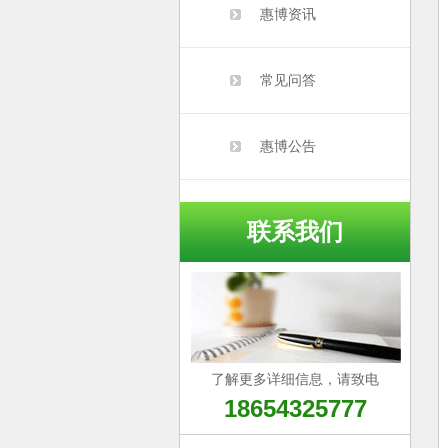
惠博资讯
常见问答
惠博公告
联系我们
了解更多详细信息，请致电
18654325777