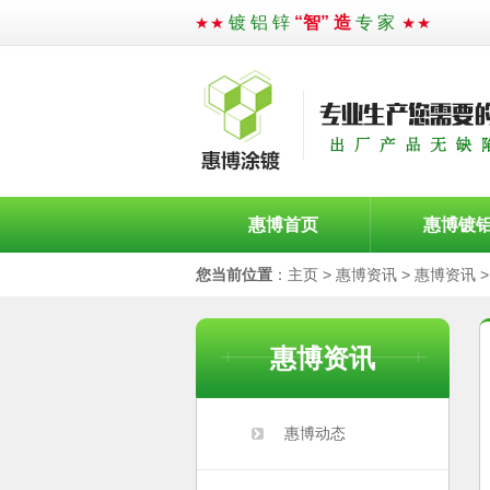
镀 铝 锌
“智” 造
专 家
惠博首页
惠博镀
您当前位置
：
主页
>
惠博资讯
>
惠博资讯
>
惠博资讯
惠博动态