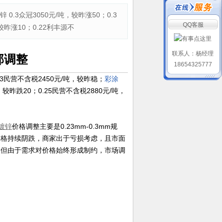
.3众冠3050元/吨，较昨涨50；0.3
QQ客服
较昨涨10；0.22利丰源不
联系人：杨经理
部调整
18654325777
0.3民营不含税2450元/吨，较昨稳；
彩涂
，较昨跌20；0.25民营不含税2880元/吨，
镀锌
价格调整主要是0.23mm-0.3mm规
价格持续阴跌，商家出于亏损考虑，且市面
，但由于需求对价格始终形成制约，市场调