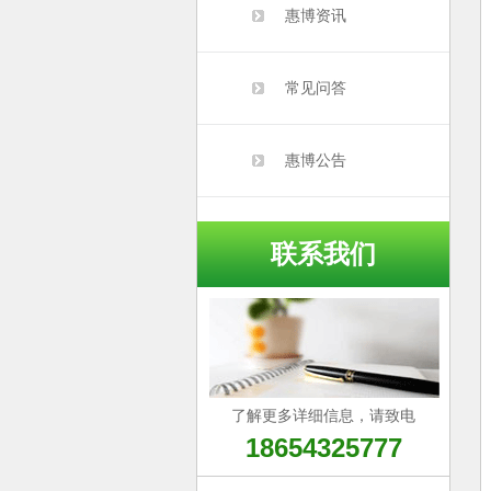
惠博资讯
常见问答
惠博公告
联系我们
了解更多详细信息，请致电
18654325777