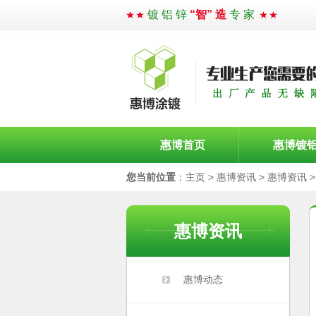
镀 铝 锌
“智” 造
专 家
惠博首页
惠博镀
您当前位置
：
主页
>
惠博资讯
>
惠博资讯
>
惠博资讯
惠博动态