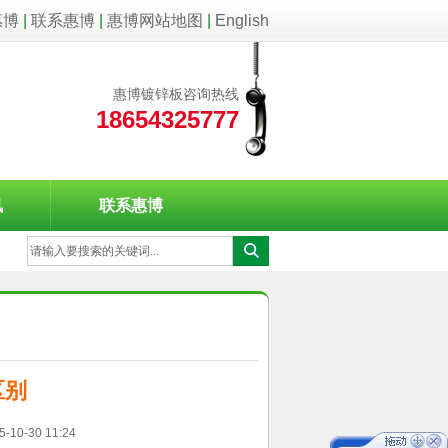
惠博
|
联系惠博
|
惠博网站地图
|
English
惠博镀锌板咨询热线
18654325777
讯
联系惠博
区别
10-30 11:24