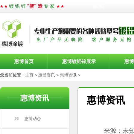
镀 铝 锌
“智” 造
专 家
惠博首页
惠博镀铝锌展示
惠博
您当前位置
：
主页
>
惠博资讯
>
惠博资讯
>
惠博资讯
惠博资讯
惠博动态
来源：未