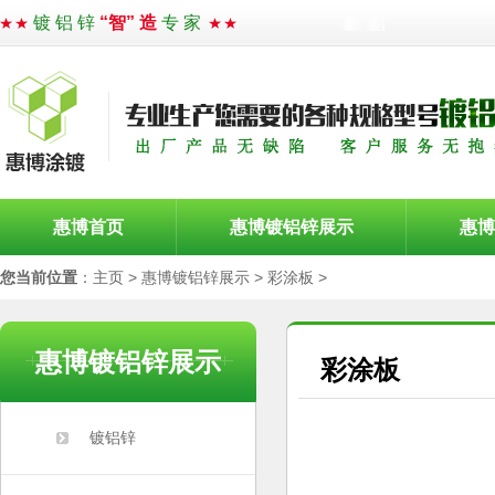
镀 铝 锌
“智” 造
专 家
惠博首页
惠博镀铝锌展示
惠博
您当前位置
：
主页
>
惠博镀铝锌展示
>
彩涂板
>
惠博镀铝锌展示
彩涂板
镀铝锌