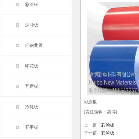
彩涂板
深冲板
轻钢龙骨
印花板
瓦楞板
彩涂板
冷轧板
(责任编辑：惠博)
上一篇：
彩涂板
开平板
下一篇：
彩涂板